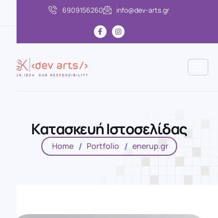
6909156260
info@dev-arts.gr
Κ
α
τ
α
σ
κ
ε
υ
ή
Ι
σ
τ
ο
σ
ε
λ
ί
δ
α
ς
Home
Portfolio
enerup.gr