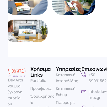
Χρήσιμα
Υπηρεσίες
Επικοινων
Links
Κατασκευή
+30
Η Dev Arts
Portfolio
Ιστοσελίδας
69091562
είναι μια
Προσφορές
Κατασκευή
info@dev
σύγχρονη
Eshop
Όροι Χρήσης
arts.gr
εταιρεία
&
Γέφυρα με
που