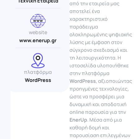
Τεχνική Εταιρεία
από την εταιρεία μας
αποτελεί ένα
χαρακτηριστικό
παράδειγμα
website
ολοκληρωμένης ψηφιακής
www.enerup.gr
λύσης με έμφαση στον
σύγχρονο σχεδιασμό και
τη λειτουργικότητα. Η
ιστοσελίδα υλοποιήθηκε
πλατφόρμα
στην πλατφόρμα
WordPress
WordPress
, αξιοποιώντας
προηγμένες τεχνολογίες,
ώστε να προσφέρει μια
δυναμική και αποδοτική
online παρουσία για την
EnerUp
. Μέσα από μια
καθαρή δομή και
παρουσίαση επιλεγμένων