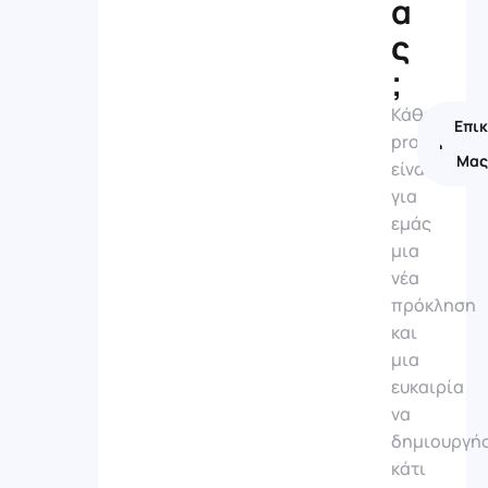
α
ς
;
Κάθε
Επι
Το
project
Portfo
Μα
είναι
για
εμάς
μια
νέα
πρόκληση
και
μια
ευκαιρία
να
δημιουργή
κάτι