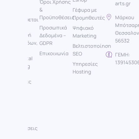
Όροι Χρήσης
arts.gr
εταιρεία
&
Γέφυρα με
που
Προϋποθέσεις
Μάρκου
Προμηθευτές​
εξειδικεύεται
Μπότσαρη
στην
Προσωπικά
Ψηφιακό
Θεσσαλον
κατασκευή
Δεδομένα –
Marketing
56532
ιστοσελίδων,
GDPR
Βελτιστοποίηση
eshop,
Επικοινωνία
SEO
ΓΕΜΗ:
SEO, digital
13914530
Υπηρεσίες
marketing
Hosting
και
υπηρεσίες
hosting.
Στόχος
μας είναι
να
βοηθάμε
επιχειρήσεις
και