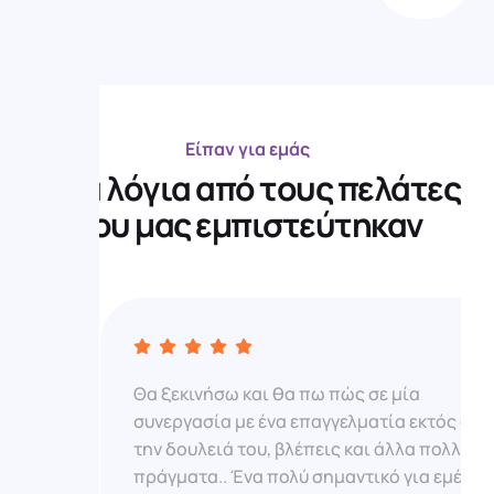
Είπαν για εμάς
Λ
ί
γ
α
λ
ό
γ
ι
α
α
π
ό
τ
ο
υ
ς
π
ε
λ
ά
τ
ε
ς
π
ο
υ
μ
α
ς
ε
μ
π
ι
σ
τ
ε
ύ
τ
η
κ
α
ν
Θα ξεκινήσω και θα πω πώς σε μία
συνεργασία με ένα επαγγελματία εκτός από
την δουλειά του, βλέπεις και άλλα πολλά
πράγματα.. Ένα πολύ σημαντικό για εμένα