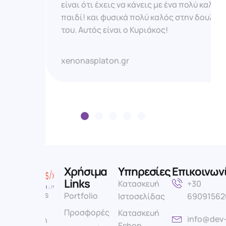
είναι ότι έχεις να κάνεις με ένα πολύ καλό
παιδί! και φυσικά πολύ καλός στην δουλειά
του. Αυτός είναι ο Κυριάκος!
xenonasplaton.gr
Χρήσιμα
Υπηρεσίες
Επικοινων
Links
Κατασκευή
+30
Η Dev Arts
Portfolio
Ιστοσελίδας
69091562
είναι μια
Προσφορές
Κατασκευή
info@dev
σύγχρονη
Eshop