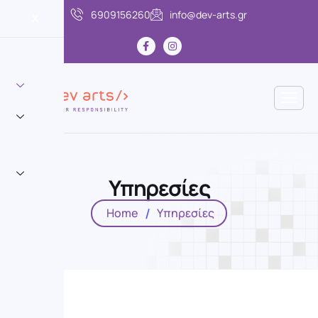
6909156260
info@dev-arts.gr
X
Υ
π
η
ρ
ε
σ
ί
ε
ς
Home
Υπηρεσίες