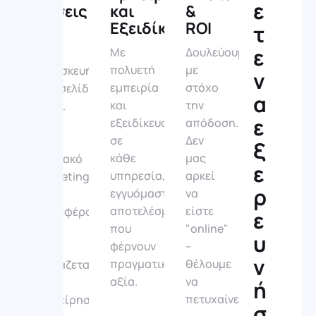
ε
Λύσεις
και
&
Εξειδίκευση
ROI
τ
Από
ε
Με
Δουλεύουμε
την
πολυετή
με
κατασκευή
ν
εμπειρία
στόχο
ιστοσελίδας
α
και
την
μέχρι
ε
εξειδίκευση
απόδοση.
SEO
σε
Δεν
και
ξ
κάθε
μας
ψηφιακό
ε
υπηρεσία,
αρκεί
marketing
ρ
εγγυόμαστε
να
–
αποτελέσματα
είστε
προσφέρουμε
ε
που
"online"
όλα
υ
φέρνουν
–
όσα
ν
πραγματική
θέλουμε
χρειάζεται
αξία.
να
η
ή
πετυχαίνετε
επιχείρησή
σ