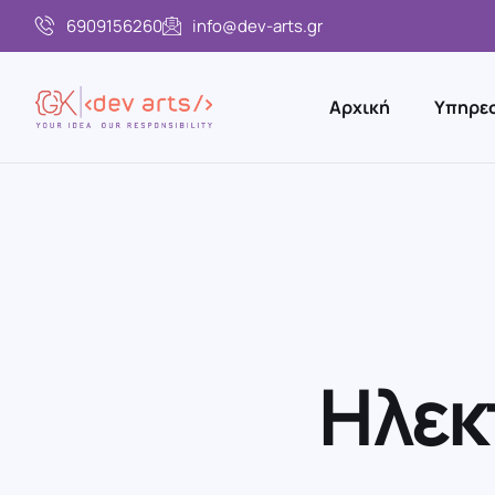
6909156260
info@dev-arts.gr
Αρχική
Υπηρεσ
Η
λ
ε
κ