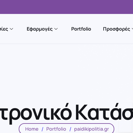
ίες
Εφαρμογές
Portfolio
Προσφορές
τ
ρ
ο
ν
ι
κ
ό
Κ
α
τ
ά
Home
Portfolio
paidikipolitia.gr