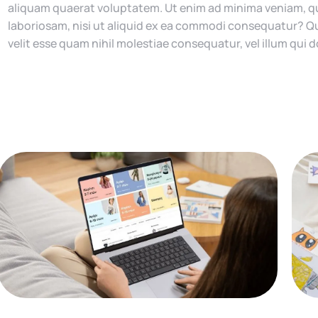
aliquam quaerat voluptatem. Ut enim ad minima veniam, qu
laboriosam, nisi ut aliquid ex ea commodi consequatur? Qu
velit esse quam nihil molestiae consequatur, vel illum qui