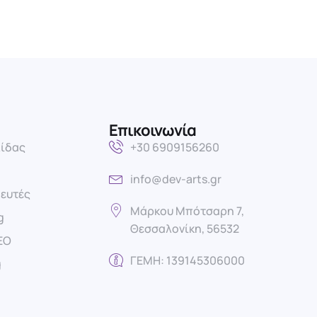
Επικοινωνία
λίδας
+30 6909156260
info@dev-arts.gr
ευτές​
Μάρκου Μπότσαρη 7,
g
Θεσσαλονίκη, 56532
EO
ΓΕΜΗ: 139145306000
g