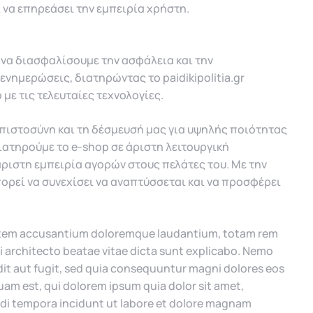
να επηρεάσει την εμπειρία χρήστη.
να διασφαλίσουμε την ασφάλεια και την
νημερώσεις, διατηρώντας το paidikipolitia.gr
με τις τελευταίες τεχνολογίες.
 εμπιστοσύνη και τη δέσμευσή μας για υψηλής ποιότητας
ατηρούμε το e-shop σε άριστη λειτουργική
ριστη εμπειρία αγορών στους πελάτες του. Με την
μπορεί να συνεχίσει να αναπτύσσεται και να προσφέρει
ptatem accusantium doloremque laudantium, totam rem
si architecto beatae vitae dicta sunt explicabo. Nemo
it aut fugit, sed quia consequuntur magni dolores eos
am est, qui dolorem ipsum quia dolor sit amet,
odi tempora incidunt ut labore et dolore magnam