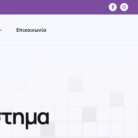
Επικοινωνία
σ
τ
η
μ
α