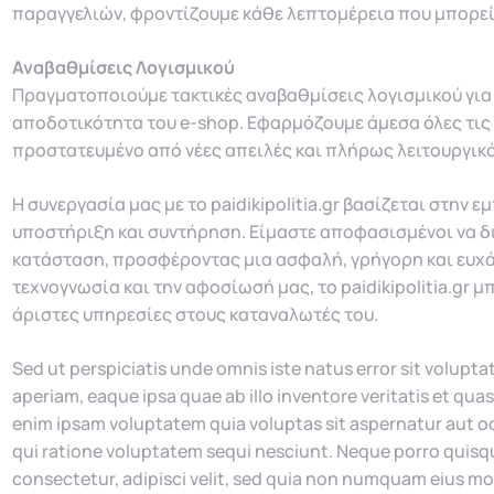
παραγγελιών, φροντίζουμε κάθε λεπτομέρεια που μπορεί 
Αναβαθμίσεις Λογισμικού
Πραγματοποιούμε τακτικές αναβαθμίσεις λογισμικού για 
αποδοτικότητα του e-shop. Εφαρμόζουμε άμεσα όλες τις ε
προστατευμένο από νέες απειλές και πλήρως λειτουργικό 
Η συνεργασία μας με το paidikipolitia.gr βασίζεται στην
υποστήριξη και συντήρηση. Είμαστε αποφασισμένοι να δι
κατάσταση, προσφέροντας μια ασφαλή, γρήγορη και ευχά
τεχνογνωσία και την αφοσίωσή μας, το paidikipolitia.gr 
άριστες υπηρεσίες στους καταναλωτές του.
Sed ut perspiciatis unde omnis iste natus error sit volu
aperiam, eaque ipsa quae ab illo inventore veritatis et qua
enim ipsam voluptatem quia voluptas sit aspernatur aut od
qui ratione voluptatem sequi nesciunt. Neque porro quisqu
consectetur, adipisci velit, sed quia non numquam eius m