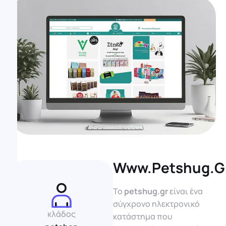
Www.petshug.g
Το
petshug.gr
είναι ένα
σύγχρονο ηλεκτρονικό
κλάδος
κατάστημα που