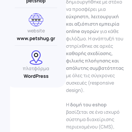
petshop
δημιουργήθηκε με στόχο
να προσφέρει μια
εύχρηστη, λειτουργική
και αξιόπιστη εμπειρία
website
online αγορών
για κάθε
www.petshug.gr
φιλόζωο. Η ανάπτυξή του
στηρίχθηκε σε αρχές
καθαρής σχεδίασης,
φιλικής πλοήγησης και
απόλυτης συμβατότητας
πλατφόρμα
με όλες τις σύγχρονες
WordPress
συσκευές (responsive
design).
Η
δομή του eshop
βασίζεται σε ένα ισχυρό
σύστημα διαχείρισης
περιεχομένου (CMS),