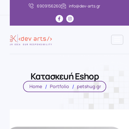
6909156260
info@dev-arts.gr
Κ
α
τ
α
σ
κ
ε
υ
ή
E
s
h
o
p
Home
Portfolio
petshug.gr