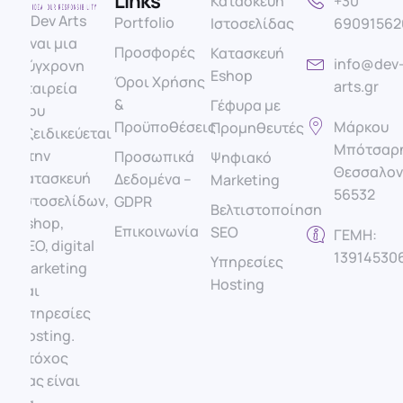
Links
Κατασκευή
+30
Η Dev Arts
Portfolio
Ιστοσελίδας
69091562
είναι μια
Προσφορές
Κατασκευή
info@dev
σύγχρονη
Eshop
Όροι Χρήσης
arts.gr
εταιρεία
&
Γέφυρα με
που
Προϋποθέσεις
Μάρκου
Προμηθευτές​
εξειδικεύεται
Μπότσαρη
στην
Προσωπικά
Ψηφιακό
Θεσσαλον
κατασκευή
Δεδομένα –
Marketing
56532
ιστοσελίδων,
GDPR
Βελτιστοποίηση
eshop,
Επικοινωνία
SEO
ΓΕΜΗ:
SEO, digital
13914530
Υπηρεσίες
marketing
Hosting
και
υπηρεσίες
hosting.
Στόχος
μας είναι
να