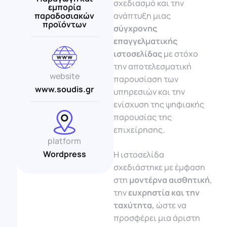
σχεδιασμό και την
εμπορία
παραδοσιακών
ανάπτυξη μιας
προϊόντων
σύγχρονης
επαγγελματικής
ιστοσελίδας
με στόχο
την αποτελεσματική
website
παρουσίαση των
www.soudis.gr
υπηρεσιών και την
ενίσχυση της ψηφιακής
παρουσίας της
επιχείρησης.
platform
Wordpress
Η ιστοσελίδα
σχεδιάστηκε με έμφαση
στη
μοντέρνα αισθητική
,
την
ευχρηστία και την
ταχύτητα,
ώστε να
προσφέρει μια άριστη