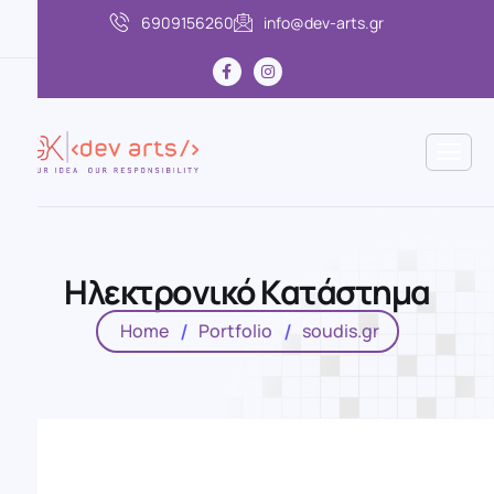
6909156260
info@dev-arts.gr
Η
λ
ε
κ
τ
ρ
ο
ν
ι
κ
ό
Κ
α
τ
ά
σ
τ
η
μ
α
Home
Portfolio
soudis.gr